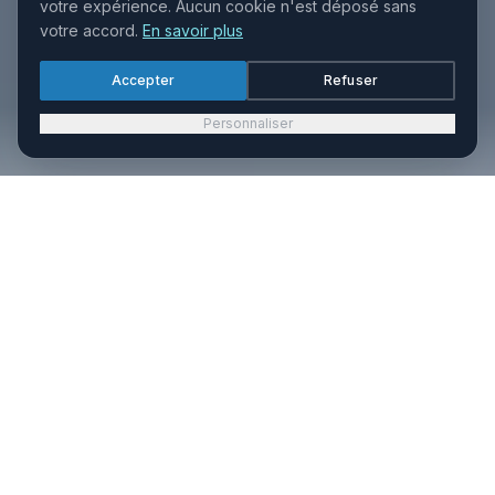
votre expérience. Aucun cookie n'est déposé sans
votre accord.
En savoir plus
Accepter
Refuser
Personnaliser
70+
100+
Grossistes
Cliniques
partenaires
partenaires
180+
2000+
Hôpitaux
Pharmacies
équipés
clientes
3000+
Parapharmacies
clientes